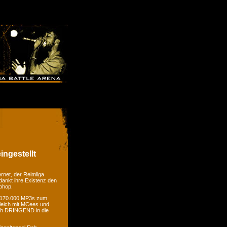
ingestellt
rnet, der Reimliga
dankt ihre Existenz den
phop.
er 170.000 MP3s zum
gleich mit MCees und
ch DRINGEND in die