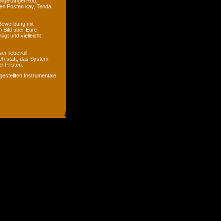
ingeltangel Rob,
ven Posten kay, Tenda
 Bewerbung mit
n Bild über Eure
ügt und vielleicht
er liebevoll
ch statt, das System
r Fristen.
gestellten Instrumentale