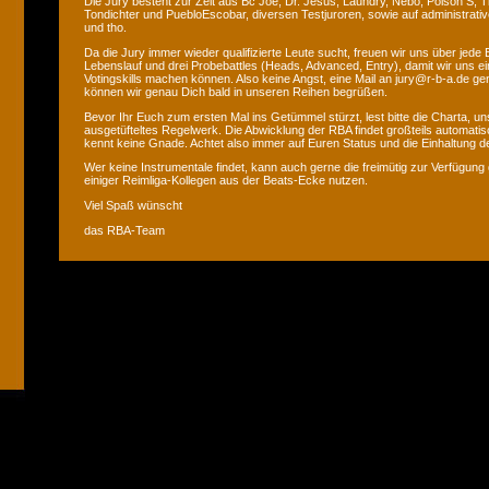
Die Jury besteht zur Zeit aus Bc Joe, Dr. Jesus, Laundry, Nebo, Poison S, T
Tondichter und PuebloEscobar, diversen Testjuroren, sowie auf administrati
und tho.
Da die Jury immer wieder qualifizierte Leute sucht, freuen wir uns über jede
Lebenslauf und drei Probebattles (Heads, Advanced, Entry), damit wir uns ei
Votingskills machen können. Also keine Angst, eine Mail an jury@r-b-a.de gen
können wir genau Dich bald in unseren Reihen begrüßen.
Bevor Ihr Euch zum ersten Mal ins Getümmel stürzt, lest bitte die Charta, uns
ausgetüfteltes Regelwerk. Die Abwicklung der RBA findet großteils automatis
kennt keine Gnade. Achtet also immer auf Euren Status und die Einhaltung de
Wer keine Instrumentale findet, kann auch gerne die freimütig zur Verfügung 
einiger Reimliga-Kollegen aus der Beats-Ecke nutzen.
Viel Spaß wünscht
das RBA-Team