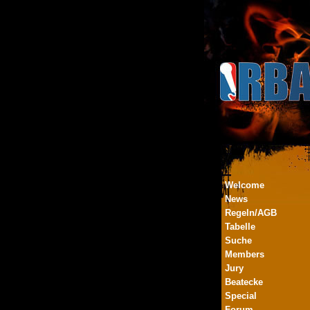
Welcome
News
Regeln/AGB
Tabelle
Suche
Members
Jury
Beatecke
Special
Forum