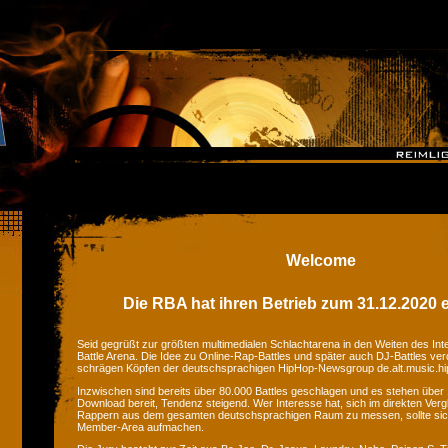
Welcome
Die RBA hat ihren Betrieb zum 31.12.2020 e
Seid gegrüßt zur größten multimedialen Schlachtarena in den Weiten des Inte
Battle Arena. Die Idee zu Online-Rap-Battles und später auch DJ-Battles ver
schrägen Köpfen der deutschsprachigen HipHop-Newsgroup de.alt.music.hi
Inzwischen sind bereits über 80.000 Battles geschlagen und es stehen üb
Download bereit, Tendenz steigend. Wer Interesse hat, sich im direkten Ver
Rappern aus dem gesamten deutschsprachigen Raum zu messen, sollte si
Member-Area aufmachen.