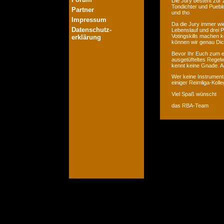
Die Jury besteht zur 
Tondichter und Pueblo
Partner
und tho.
Impressum
Da die Jury immer wie
Datenschutz-
Lebenslauf und drei P
Votingskills machen k
erklärung
können wir genau Dic
Bevor Ihr Euch zum er
ausgetüfteltes Regelw
kennt keine Gnade. Ac
Wer keine Instrumenta
einiger Reimliga-Koll
Viel Spaß wünscht
das RBA-Team