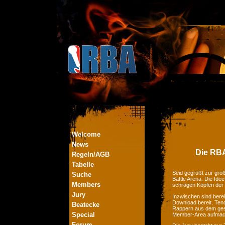
Welcome
News
Die RBA
Regeln/AGB
Tabelle
Seid gegrüßt zur größ
Suche
Battle Arena. Die Ide
Members
schrägen Köpfen der
Jury
Inzwischen sind bere
Download bereit, Tend
Beatecke
Rappern aus dem ges
Special
Member-Area aufmac
Forum