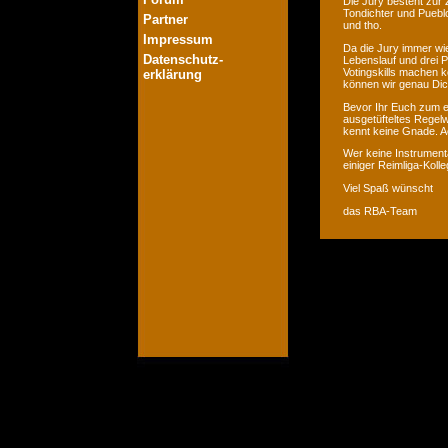
Die Jury besteht zur 
Tondichter und Pueblo
Partner
und tho.
Impressum
Da die Jury immer wie
Datenschutz-
Lebenslauf und drei P
Votingskills machen k
erklärung
können wir genau Dic
Bevor Ihr Euch zum er
ausgetüfteltes Regelw
kennt keine Gnade. Ac
Wer keine Instrumenta
einiger Reimliga-Koll
Viel Spaß wünscht
das RBA-Team