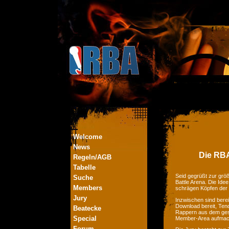
Welcome
News
Die RBA
Regeln/AGB
Tabelle
Seid gegrüßt zur größ
Suche
Battle Arena. Die Ide
Members
schrägen Köpfen der
Jury
Inzwischen sind bere
Download bereit, Tend
Beatecke
Rappern aus dem ges
Special
Member-Area aufmac
Forum