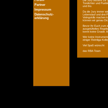
Die Jury besteht zur 
Tondichter und Pueblo
Partner
und tho.
Impressum
Da die Jury immer wie
Datenschutz-
Lebenslauf und drei P
Votingskills machen k
erklärung
können wir genau Dic
Bevor Ihr Euch zum er
ausgetüfteltes Regelw
kennt keine Gnade. Ac
Wer keine Instrumenta
einiger Reimliga-Koll
Viel Spaß wünscht
das RBA-Team