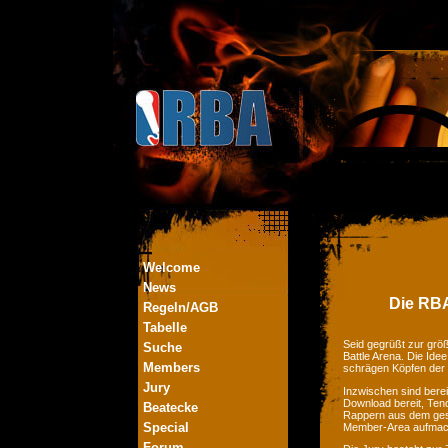
Welcome
News
Die RBA
Regeln/AGB
Tabelle
Seid gegrüßt zur größ
Suche
Battle Arena. Die Ide
Members
schrägen Köpfen der
Jury
Inzwischen sind bere
Download bereit, Tend
Beatecke
Rappern aus dem ges
Special
Member-Area aufmac
Forum