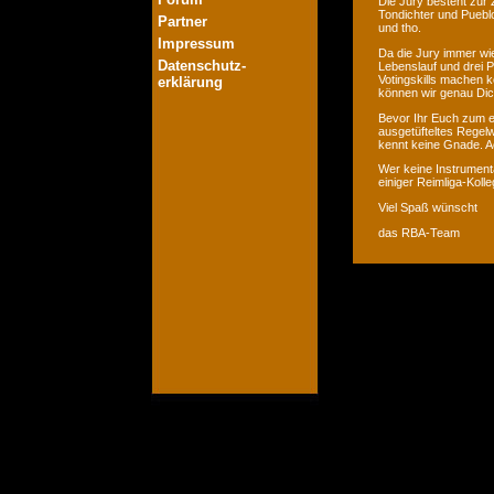
Die Jury besteht zur 
Tondichter und Pueblo
Partner
und tho.
Impressum
Da die Jury immer wie
Datenschutz-
Lebenslauf und drei P
Votingskills machen k
erklärung
können wir genau Dic
Bevor Ihr Euch zum er
ausgetüfteltes Regelw
kennt keine Gnade. Ac
Wer keine Instrumenta
einiger Reimliga-Koll
Viel Spaß wünscht
das RBA-Team