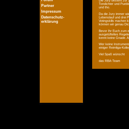
Die Jury besteht zur 
Tondichter und Pueblo
Partner
und tho.
Impressum
Da die Jury immer wie
Datenschutz-
Lebenslauf und drei P
Votingskills machen k
erklärung
können wir genau Dic
Bevor Ihr Euch zum er
ausgetüfteltes Regelw
kennt keine Gnade. Ac
Wer keine Instrumenta
einiger Reimliga-Koll
Viel Spaß wünscht
das RBA-Team