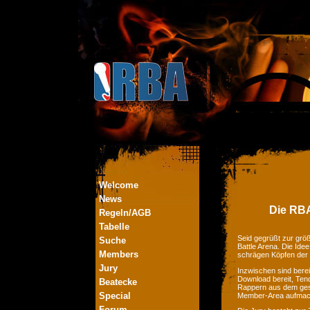
Welcome
News
Die RBA
Regeln/AGB
Tabelle
Seid gegrüßt zur größ
Suche
Battle Arena. Die Ide
Members
schrägen Köpfen der
Jury
Inzwischen sind bere
Download bereit, Tend
Beatecke
Rappern aus dem ges
Special
Member-Area aufmac
Forum