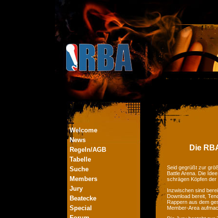
Welcome
News
Die RBA
Regeln/AGB
Tabelle
Seid gegrüßt zur größ
Suche
Battle Arena. Die Ide
Members
schrägen Köpfen der
Jury
Inzwischen sind bere
Download bereit, Tend
Beatecke
Rappern aus dem ges
Special
Member-Area aufmac
Forum