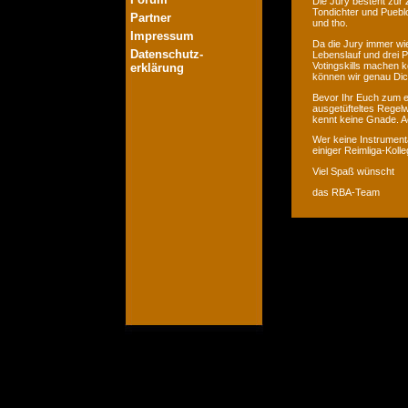
Die Jury besteht zur 
Tondichter und Pueblo
Partner
und tho.
Impressum
Da die Jury immer wie
Datenschutz-
Lebenslauf und drei P
Votingskills machen k
erklärung
können wir genau Dic
Bevor Ihr Euch zum er
ausgetüfteltes Regelw
kennt keine Gnade. Ac
Wer keine Instrumenta
einiger Reimliga-Koll
Viel Spaß wünscht
das RBA-Team