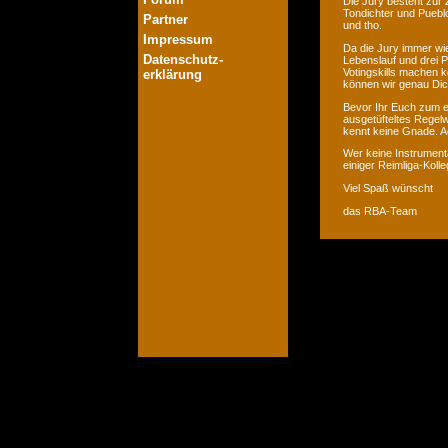
Die Jury besteht zur 
Tondichter und Pueblo
Partner
und tho.
Impressum
Da die Jury immer wie
Datenschutz-
Lebenslauf und drei P
Votingskills machen k
erklärung
können wir genau Dic
Bevor Ihr Euch zum er
ausgetüfteltes Regelw
kennt keine Gnade. Ac
Wer keine Instrumenta
einiger Reimliga-Koll
Viel Spaß wünscht
das RBA-Team