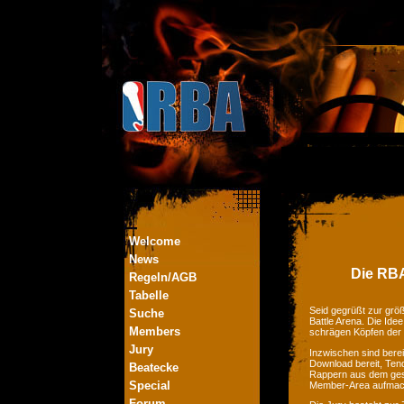
Welcome
News
Die RBA
Regeln/AGB
Tabelle
Seid gegrüßt zur größ
Suche
Battle Arena. Die Ide
Members
schrägen Köpfen der
Jury
Inzwischen sind bere
Download bereit, Tend
Beatecke
Rappern aus dem ges
Special
Member-Area aufmac
Forum