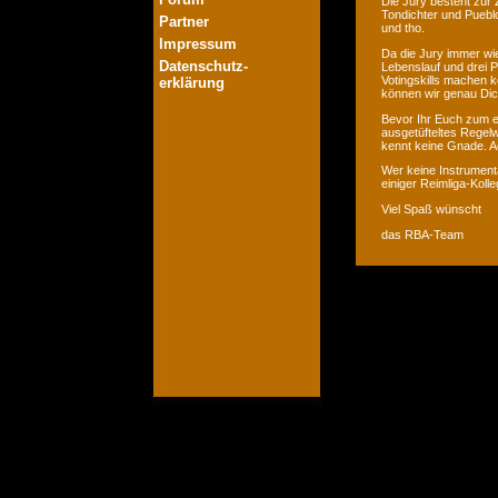
Die Jury besteht zur 
Tondichter und Pueblo
Partner
und tho.
Impressum
Da die Jury immer wie
Datenschutz-
Lebenslauf und drei P
Votingskills machen k
erklärung
können wir genau Dic
Bevor Ihr Euch zum er
ausgetüfteltes Regelw
kennt keine Gnade. Ac
Wer keine Instrumenta
einiger Reimliga-Koll
Viel Spaß wünscht
das RBA-Team