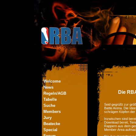
Welcome
News
Die RBA
Regeln/AGB
Tabelle
Seid gegrüßt zur größ
Suche
Battle Arena. Die Ide
Members
schrägen Köpfen der
Jury
Inzwischen sind bere
Download bereit, Tend
Beatecke
Rappern aus dem ges
Special
Member-Area aufmac
Forum