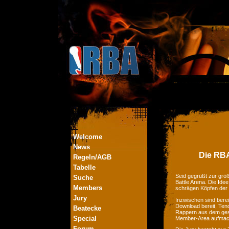
Welcome
News
Die RBA
Regeln/AGB
Tabelle
Seid gegrüßt zur größ
Suche
Battle Arena. Die Ide
Members
schrägen Köpfen der
Jury
Inzwischen sind bere
Download bereit, Tend
Beatecke
Rappern aus dem ges
Special
Member-Area aufmac
Forum