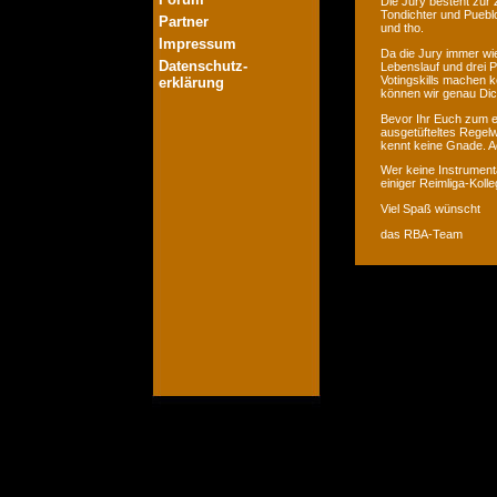
Die Jury besteht zur 
Tondichter und Pueblo
Partner
und tho.
Impressum
Da die Jury immer wie
Datenschutz-
Lebenslauf und drei P
Votingskills machen k
erklärung
können wir genau Dic
Bevor Ihr Euch zum er
ausgetüfteltes Regelw
kennt keine Gnade. Ac
Wer keine Instrumenta
einiger Reimliga-Koll
Viel Spaß wünscht
das RBA-Team