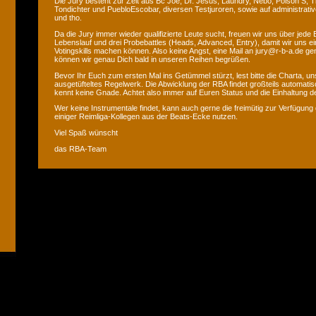
Die Jury besteht zur Zeit aus Bc Joe, Dr. Jesus, Laundry, Nebo, Poison S, T
Tondichter und PuebloEscobar, diversen Testjuroren, sowie auf administrati
und tho.
Da die Jury immer wieder qualifizierte Leute sucht, freuen wir uns über jede
Lebenslauf und drei Probebattles (Heads, Advanced, Entry), damit wir uns ei
Votingskills machen können. Also keine Angst, eine Mail an jury@r-b-a.de gen
können wir genau Dich bald in unseren Reihen begrüßen.
Bevor Ihr Euch zum ersten Mal ins Getümmel stürzt, lest bitte die Charta, uns
ausgetüfteltes Regelwerk. Die Abwicklung der RBA findet großteils automatis
kennt keine Gnade. Achtet also immer auf Euren Status und die Einhaltung de
Wer keine Instrumentale findet, kann auch gerne die freimütig zur Verfügung 
einiger Reimliga-Kollegen aus der Beats-Ecke nutzen.
Viel Spaß wünscht
das RBA-Team