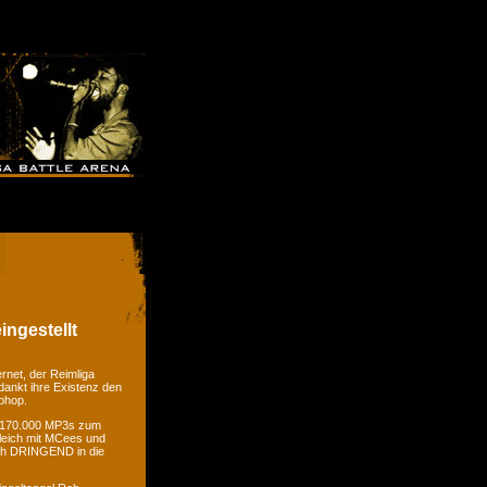
ingestellt
rnet, der Reimliga
dankt ihre Existenz den
phop.
er 170.000 MP3s zum
gleich mit MCees und
ch DRINGEND in die