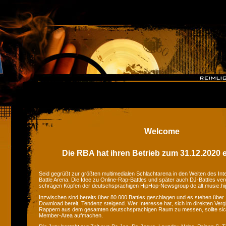
Welcome
Die RBA hat ihren Betrieb zum 31.12.2020 e
Seid gegrüßt zur größten multimedialen Schlachtarena in den Weiten des Inte
Battle Arena. Die Idee zu Online-Rap-Battles und später auch DJ-Battles ver
schrägen Köpfen der deutschsprachigen HipHop-Newsgroup de.alt.music.hi
Inzwischen sind bereits über 80.000 Battles geschlagen und es stehen üb
Download bereit, Tendenz steigend. Wer Interesse hat, sich im direkten Ver
Rappern aus dem gesamten deutschsprachigen Raum zu messen, sollte si
Member-Area aufmachen.