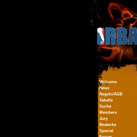
Welcome
News
Regeln/AGB
Tabelle
Suche
Members
Jury
Beatecke
Special
Forum