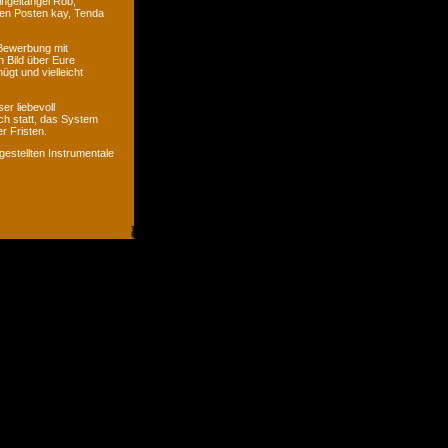
ingeltangel Rob,
ven Posten kay, Tenda
 Bewerbung mit
n Bild über Eure
ügt und vielleicht
er liebevoll
ch statt, das System
r Fristen.
gestellten Instrumentale