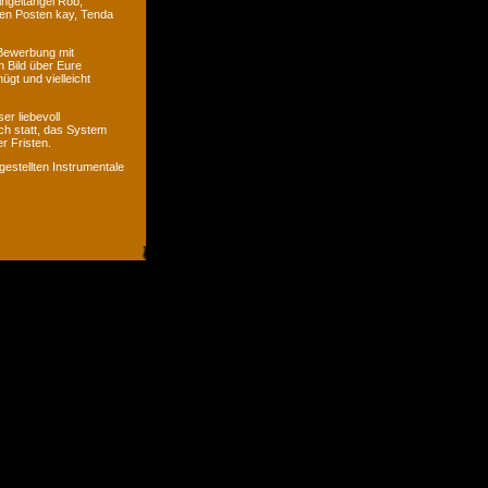
ingeltangel Rob,
ven Posten kay, Tenda
 Bewerbung mit
n Bild über Eure
ügt und vielleicht
er liebevoll
ch statt, das System
r Fristen.
gestellten Instrumentale