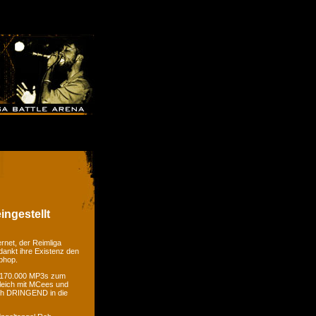
ingestellt
rnet, der Reimliga
dankt ihre Existenz den
phop.
er 170.000 MP3s zum
gleich mit MCees und
ch DRINGEND in die