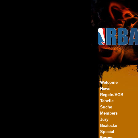
Welcome
News
Regeln/AGB
Tabelle
Suche
Members
Jury
Beatecke
Special
Forum