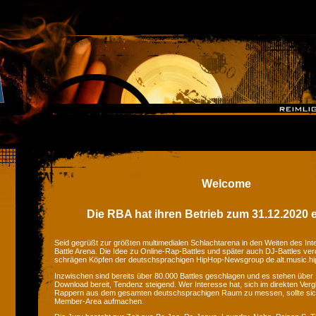
Welcome
Die RBA hat ihren Betrieb zum 31.12.2020 e
Seid gegrüßt zur größten multimedialen Schlachtarena in den Weiten des Inte
Battle Arena. Die Idee zu Online-Rap-Battles und später auch DJ-Battles ver
schrägen Köpfen der deutschsprachigen HipHop-Newsgroup de.alt.music.hi
Inzwischen sind bereits über 80.000 Battles geschlagen und es stehen üb
Download bereit, Tendenz steigend. Wer Interesse hat, sich im direkten Ver
Rappern aus dem gesamten deutschsprachigen Raum zu messen, sollte si
Member-Area aufmachen.