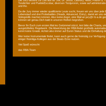
Die Jury besteht zur Zeit aus Bc Joe, Dr. Jesus, Laundry, Nebo, Poison S, T
Tondichter und PuebloEscobar, diversen Testjuroren, sowie auf administrati
und tho.
Da die Jury immer wieder qualifizierte Leute sucht, freuen wir uns über jede
Lebenslauf und drei Probebattles (Heads, Advanced, Entry), damit wir uns ei
Votingskills machen können. Also keine Angst, eine Mail an jury@r-b-a.de gen
können wir genau Dich bald in unseren Reihen begrüßen.
Bevor Ihr Euch zum ersten Mal ins Getümmel stürzt, lest bitte die Charta, uns
ausgetüfteltes Regelwerk. Die Abwicklung der RBA findet großteils automatis
kennt keine Gnade. Achtet also immer auf Euren Status und die Einhaltung de
Wer keine Instrumentale findet, kann auch gerne die freimütig zur Verfügung 
einiger Reimliga-Kollegen aus der Beats-Ecke nutzen.
Viel Spaß wünscht
das RBA-Team