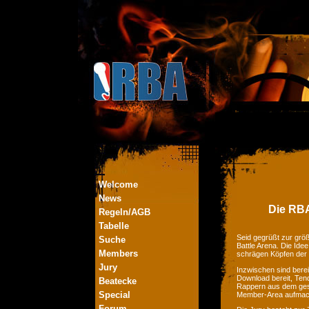
Welcome
News
Die RBA
Regeln/AGB
Tabelle
Seid gegrüßt zur größ
Suche
Battle Arena. Die Ide
Members
schrägen Köpfen der
Jury
Inzwischen sind bere
Download bereit, Tend
Beatecke
Rappern aus dem ges
Special
Member-Area aufmac
Forum