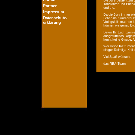
Die Jury besteht zur 
Tondichter und Pueblo
Partner
und tho.
Impressum
Da die Jury immer wie
Datenschutz-
Lebenslauf und drei P
Votingskills machen k
erklärung
können wir genau Dic
Bevor Ihr Euch zum er
ausgetüfteltes Regelw
kennt keine Gnade. Ac
Wer keine Instrumenta
einiger Reimliga-Koll
Viel Spaß wünscht
das RBA-Team