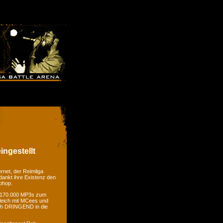
ingestellt
rnet, der Reimliga
dankt ihre Existenz den
phop.
er 170.000 MP3s zum
gleich mit MCees und
ch DRINGEND in die