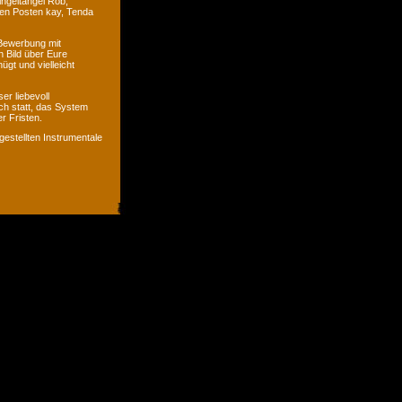
ingeltangel Rob,
ven Posten kay, Tenda
 Bewerbung mit
n Bild über Eure
ügt und vielleicht
er liebevoll
ch statt, das System
r Fristen.
gestellten Instrumentale