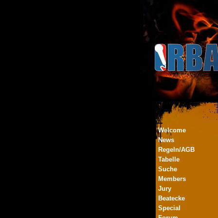
Welcome
News
Regeln/AGB
Tabelle
Suche
Members
Jury
Beatecke
Special
Forum