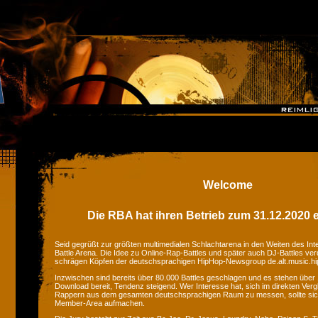
Welcome
Die RBA hat ihren Betrieb zum 31.12.2020 e
Seid gegrüßt zur größten multimedialen Schlachtarena in den Weiten des Inte
Battle Arena. Die Idee zu Online-Rap-Battles und später auch DJ-Battles ver
schrägen Köpfen der deutschsprachigen HipHop-Newsgroup de.alt.music.hi
Inzwischen sind bereits über 80.000 Battles geschlagen und es stehen üb
Download bereit, Tendenz steigend. Wer Interesse hat, sich im direkten Ver
Rappern aus dem gesamten deutschsprachigen Raum zu messen, sollte si
Member-Area aufmachen.