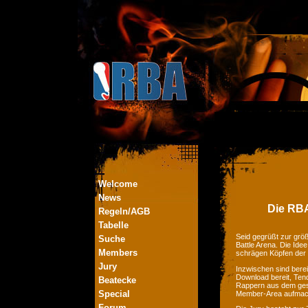
Welcome
News
Die RBA
Regeln/AGB
Tabelle
Seid gegrüßt zur größ
Suche
Battle Arena. Die Ide
Members
schrägen Köpfen der
Jury
Inzwischen sind bere
Download bereit, Tend
Beatecke
Rappern aus dem ges
Special
Member-Area aufmac
Forum