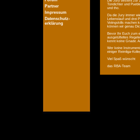
Die Jury besteht zur 
Tondichter und Pueblo
Partner
und tho.
Impressum
Da die Jury immer wie
Datenschutz-
Lebenslauf und drei P
Votingskills machen k
erklärung
können wir genau Dic
Bevor Ihr Euch zum er
ausgetüfteltes Regelw
kennt keine Gnade. Ac
Wer keine Instrumenta
einiger Reimliga-Koll
Viel Spaß wünscht
das RBA-Team