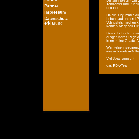
Die Jury besteht zur 
Tondichter und Pueblo
Partner
und tho.
Impressum
Da die Jury immer wie
Datenschutz-
Lebenslauf und drei P
Votingskills machen k
erklärung
können wir genau Dic
Bevor Ihr Euch zum er
ausgetüfteltes Regelw
kennt keine Gnade. Ac
Wer keine Instrumenta
einiger Reimliga-Koll
Viel Spaß wünscht
das RBA-Team