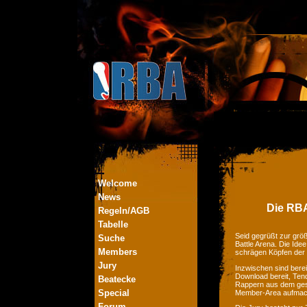
Welcome
News
Die RBA
Regeln/AGB
Tabelle
Seid gegrüßt zur größ
Suche
Battle Arena. Die Ide
Members
schrägen Köpfen der
Jury
Inzwischen sind bere
Download bereit, Tend
Beatecke
Rappern aus dem ges
Special
Member-Area aufmac
Forum