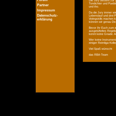
Die Jury besteht zur 
Tondichter und Pueblo
Partner
und tho.
Impressum
Da die Jury immer wie
Datenschutz-
Lebenslauf und drei P
Votingskills machen k
erklärung
können wir genau Dic
Bevor Ihr Euch zum er
ausgetüfteltes Regelw
kennt keine Gnade. Ac
Wer keine Instrumenta
einiger Reimliga-Koll
Viel Spaß wünscht
das RBA-Team