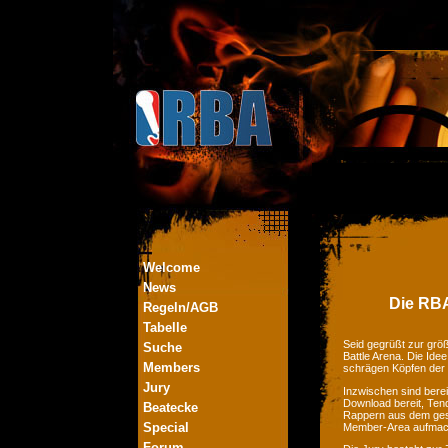
Welcome
News
Die RBA
Regeln/AGB
Tabelle
Seid gegrüßt zur größ
Suche
Battle Arena. Die Ide
Members
schrägen Köpfen der
Jury
Inzwischen sind bere
Download bereit, Tend
Beatecke
Rappern aus dem ges
Special
Member-Area aufmac
Forum