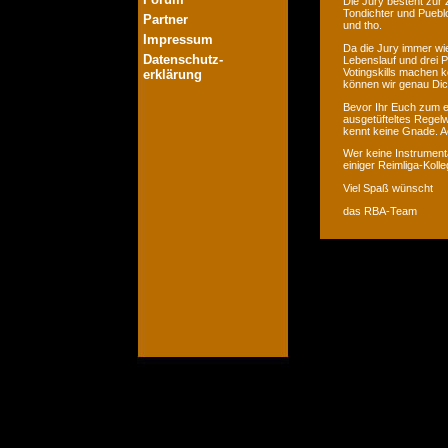
Die Jury besteht zur 
Tondichter und Pueblo
Partner
und tho.
Impressum
Da die Jury immer wie
Datenschutz-
Lebenslauf und drei P
Votingskills machen k
erklärung
können wir genau Dic
Bevor Ihr Euch zum er
ausgetüfteltes Regelw
kennt keine Gnade. Ac
Wer keine Instrumenta
einiger Reimliga-Koll
Viel Spaß wünscht
das RBA-Team