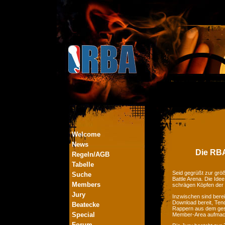
Welcome
News
Die RBA
Regeln/AGB
Tabelle
Seid gegrüßt zur größ
Suche
Battle Arena. Die Ide
Members
schrägen Köpfen der
Jury
Inzwischen sind bere
Download bereit, Tend
Beatecke
Rappern aus dem ges
Special
Member-Area aufmac
Forum