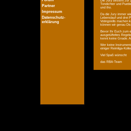
Die Jury besteht zur 
Tondichter und Pueblo
Partner
und tho.
Impressum
Da die Jury immer wie
Datenschutz-
Lebenslauf und drei P
Votingskills machen k
erklärung
können wir genau Dic
Bevor Ihr Euch zum er
ausgetüfteltes Regelw
kennt keine Gnade. Ac
Wer keine Instrumenta
einiger Reimliga-Koll
Viel Spaß wünscht
das RBA-Team