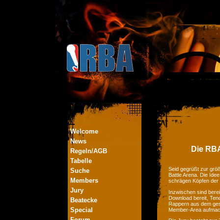
Welcome
News
Die RBA
Regeln/AGB
Tabelle
Seid gegrüßt zur größ
Suche
Battle Arena. Die Ide
Members
schrägen Köpfen der
Jury
Inzwischen sind bere
Download bereit, Tend
Beatecke
Rappern aus dem ges
Special
Member-Area aufmac
Forum