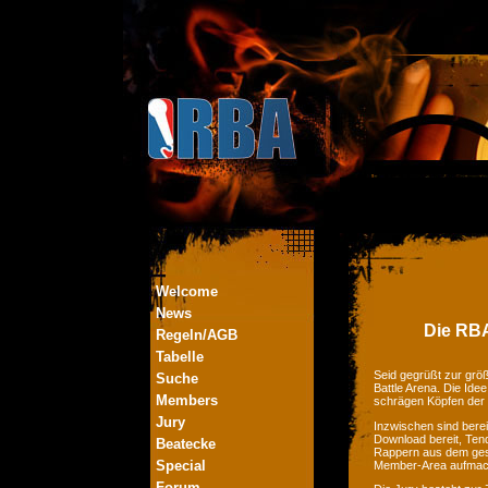
Welcome
News
Die RBA
Regeln/AGB
Tabelle
Seid gegrüßt zur größ
Suche
Battle Arena. Die Ide
Members
schrägen Köpfen der
Jury
Inzwischen sind bere
Download bereit, Tend
Beatecke
Rappern aus dem ges
Special
Member-Area aufmac
Forum