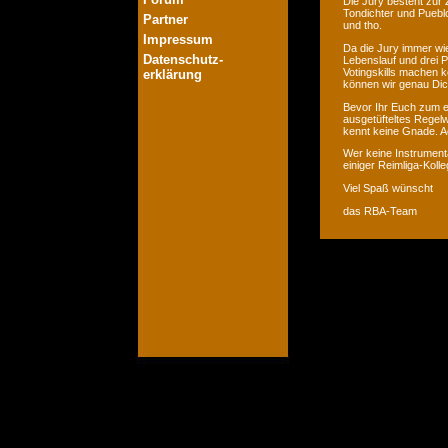
Die Jury besteht zur 
Tondichter und Pueblo
Partner
und tho.
Impressum
Da die Jury immer wie
Datenschutz-
Lebenslauf und drei P
Votingskills machen k
erklärung
können wir genau Dic
Bevor Ihr Euch zum er
ausgetüfteltes Regelw
kennt keine Gnade. Ac
Wer keine Instrumenta
einiger Reimliga-Koll
Viel Spaß wünscht
das RBA-Team