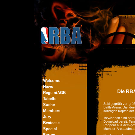
Welcome
News
Die RBA
Regeln/AGB
Tabelle
Seid gegrüßt zur größ
Suche
Battle Arena. Die Ide
Members
schrägen Köpfen der
Jury
Inzwischen sind bere
Download bereit, Tend
Beatecke
Rappern aus dem ges
Special
Member-Area aufmac
Forum