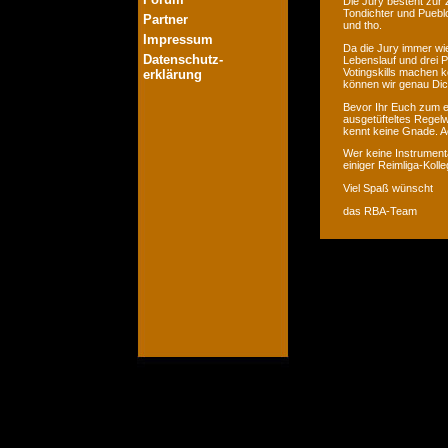
Die Jury besteht zur 
Tondichter und Pueblo
Partner
und tho.
Impressum
Da die Jury immer wie
Datenschutz-
Lebenslauf und drei P
Votingskills machen k
erklärung
können wir genau Dic
Bevor Ihr Euch zum er
ausgetüfteltes Regelw
kennt keine Gnade. Ac
Wer keine Instrumenta
einiger Reimliga-Koll
Viel Spaß wünscht
das RBA-Team